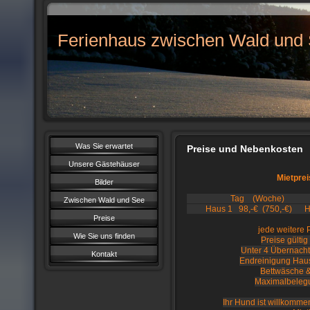
Ferienhaus zwischen Wald und
Was Sie erwartet
Preise und Nebenkosten
Unsere Gästehäuser
Mietprei
Bilder
Tag (Woche
Zwischen Wald und See
Haus 1 98,-€ (750,-€) Hau
Preise
jede weitere 
Wie Sie uns finden
Preise gülti
Unter 4 Übernacht
Kontakt
Endreinigung Haus 
Bettwäsche &
Maximalbelegu
Ihr Hund ist willkomme