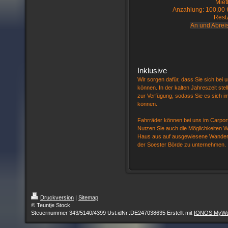
Miet
Anzahlung: 100,00 € b
Restz
An und Abrei
Inklusive
Wir sorgen dafür, dass Sie sich bei u
können. In der kalten Jahreszeit ste
zur Verfügung, sodass Sie es sich 
können.
Fahrräder können bei uns im Carport
Nutzen Sie auch die Möglichkeiten 
Haus aus auf ausgewiesene Wander
der Soester Börde zu unternehmen.
Druckversion
|
Sitemap
© Teuntje Stock
Steuernummer 343/5140/4399 Ust.idNr.:DE247038635 Erstellt mit
IONOS MyWeb